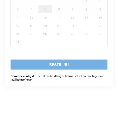
1
2
3
4
5
6
7
8
9
10
11
12
13
14
15
16
17
18
19
20
21
22
23
24
25
26
27
28
29
30
31
BESTIL NU
Efter at din bestilling er bekræftet, vil du modtage en e-
Bemærk venligst:
mail bekræftelse.