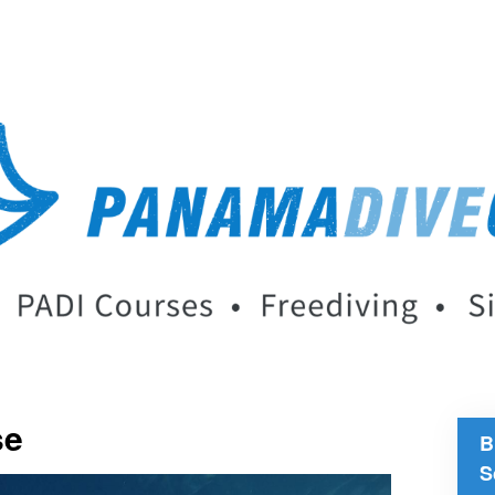
se
B
S