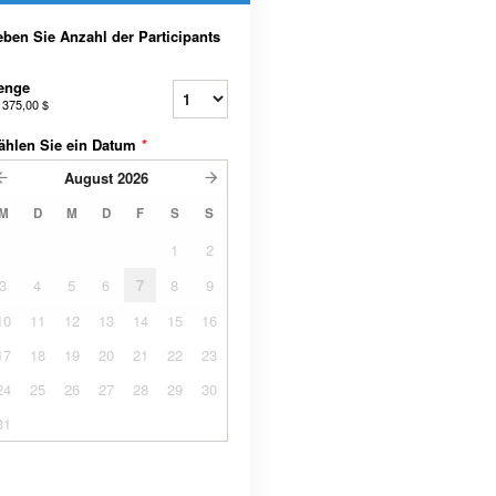
ben Sie Anzahl der Participants
enge
b
375,00 $
ählen Sie ein Datum
*
August
2026
M
D
M
D
F
S
S
1
2
3
4
5
6
7
8
9
10
11
12
13
14
15
16
17
18
19
20
21
22
23
24
25
26
27
28
29
30
31