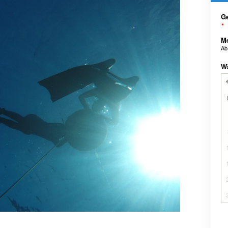
Ge
*
M
A
W