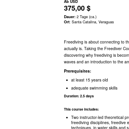
Ab
USD
375,00 $
Dauer:
2 Tage (ca.)
Ort
: Santa Catalina, Veraguas
Freediving is about connecting to 
actually is. Taking the Freediver C
discovering why freediving is beco
waves and an introduction to the a
Prerequisites:
at least 15 years old
adequate swimming skills
Duration: 2.5 days
This course includes:
Two instructor-led theoretical p
freediving disciplines, freedive
techniques, in water skills and