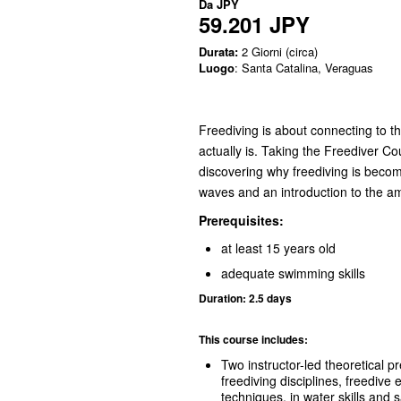
Da
JPY
59.201 JPY
Durata:
2 Giorni (circa)
Luogo
: Santa Catalina, Veraguas
Freediving is about connecting to 
actually is. Taking the Freediver C
discovering why freediving is beco
waves and an introduction to the a
Prerequisites:
at least 15 years old
adequate swimming skills
Duration: 2.5 days
This course includes:
Two instructor-led theoretical p
freediving disciplines, freedive
techniques, in water skills and