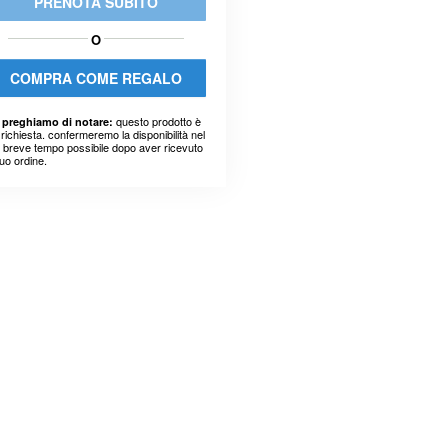
PRENOTA SUBITO
O
COMPRA COME REGALO
questo prodotto è
 preghiamo di notare:
richiesta. confermeremo la disponibilità nel
ù breve tempo possibile dopo aver ricevuto
suo ordine.