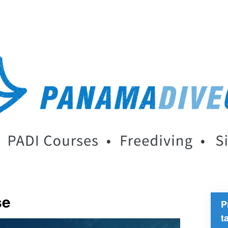
se
P
t