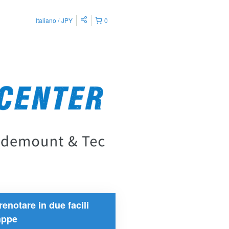
Italiano
JPY
0
renotare in due facili
appe