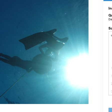
In
Qu
D
Sc