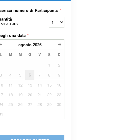
serisci numero di Participants
*
antità
a
59.201 JPY
egli una data
*
agosto
2026
L
M
M
G
V
S
D
1
2
3
4
5
6
7
8
9
10
11
12
13
14
15
16
17
18
19
20
21
22
23
24
25
26
27
28
29
30
31