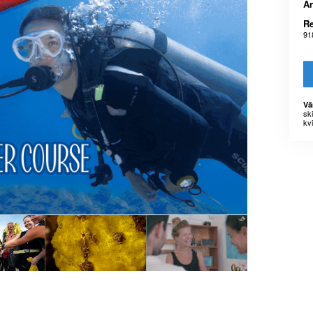
An
Re
91
Vä
sk
kvi