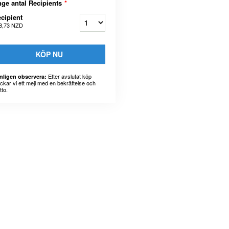
ge antal Recipients
*
cipient
8,73 NZD
KÖP NU
Efter avslutat köp
nligen observera:
ickar vi ett mejl med en bekräftelse och
tto.